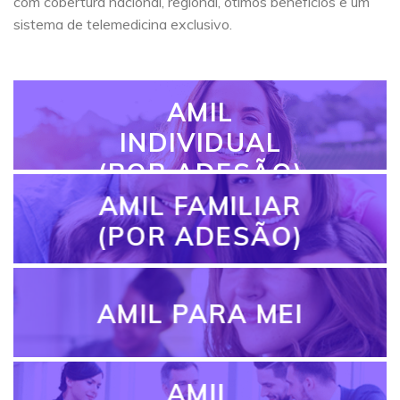
com cobertura nacional, regional, ótimos benefícios e um
sistema de telemedicina exclusivo.
AMIL
INDIVIDUAL
(POR ADESÃO)
AMIL FAMILIAR
(POR ADESÃO)
AMIL PARA MEI
AMIL