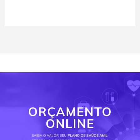
ORÇAMENTO
ONLINE
SAIBA O VALOR SEU
PLANO DE SAÚDE AMIL
!