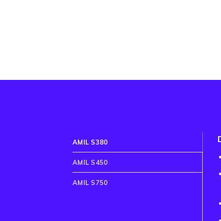
AMIL S380
AMIL S450
AMIL S750