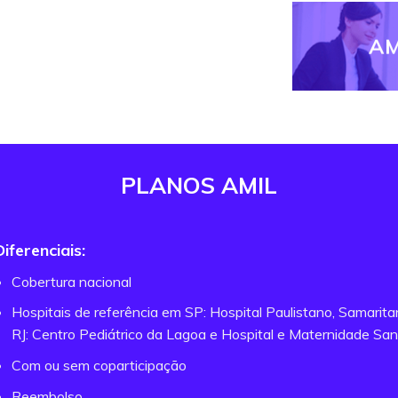
AM
PLANOS AMIL
Diferenciais:
Cobertura nacional
Hospitais de referência em SP: Hospital Paulistano, Samarit
RJ: Centro Pediátrico da Lagoa e Hospital e Maternidade San
Com ou sem coparticipação
Reembolso