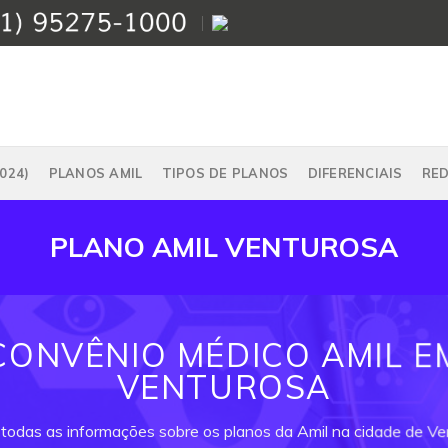
024)
PLANOS AMIL
TIPOS DE PLANOS
DIFERENCIAIS
RE
PLANO AMIL VENTUROSA
CONVÊNIO MÉDICO AMIL E
VENTUROSA
 todas as informações sobre os planos da Amil na cidade de Ve