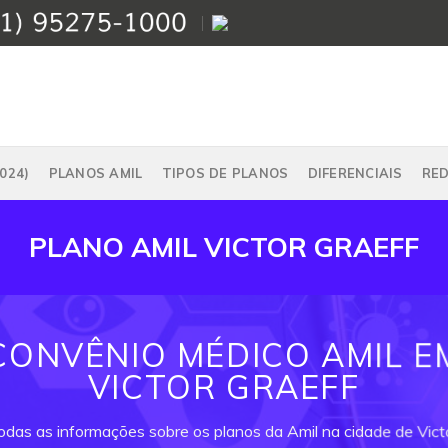
024)
PLANOS AMIL
TIPOS DE PLANOS
DIFERENCIAIS
RE
PLANO AMIL VICTOR GRAEFF
CONVÊNIO MÉDICO AMIL E
VICTOR GRAEFF
todas as informações sobre os planos da Amil na cidade de Victo