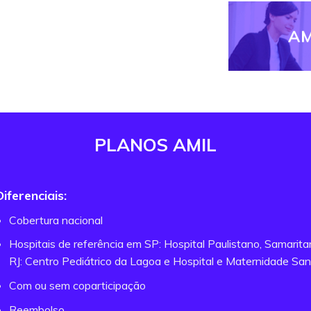
AM
PLANOS AMIL
Diferenciais:
Cobertura nacional
Hospitais de referência em SP: Hospital Paulistano, Samarit
RJ: Centro Pediátrico da Lagoa e Hospital e Maternidade San
Com ou sem coparticipação
Reembolso