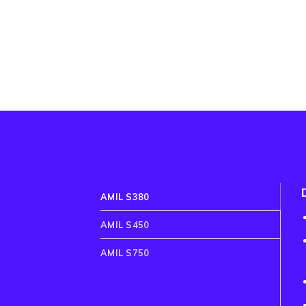
AMIL S380
AMIL S450
AMIL S750