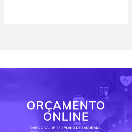
ORÇAMENTO
ONLINE
SAIBA O VALOR SEU
PLANO DE SAÚDE AMIL
!