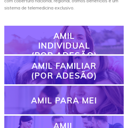
com cobertura nacional, regional, ótimos benefícios e um
sistema de telemedicina exclusivo.
AMIL
INDIVIDUAL
(POR ADESÃO)
AMIL FAMILIAR
(POR ADESÃO)
AMIL PARA MEI
AMIL