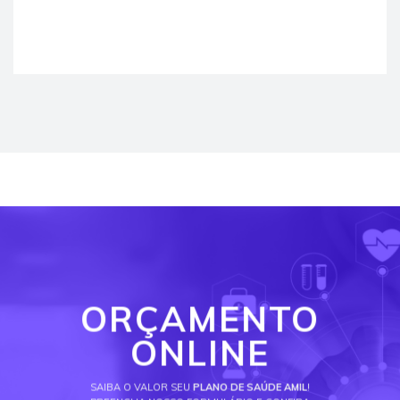
ORÇAMENTO
ONLINE
SAIBA O VALOR SEU
PLANO DE SAÚDE AMIL
!