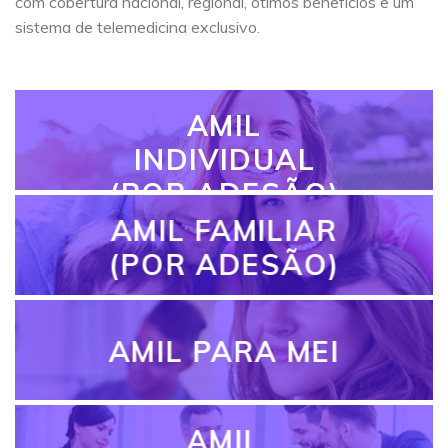
com cobertura nacional, regional, ótimos benefícios e um
sistema de telemedicina exclusivo.
AMIL
INDIVIDUAL
(POR ADESÃO)
AMIL FAMILIAR
(POR ADESÃO)
AMIL PARA MEI
AMIL